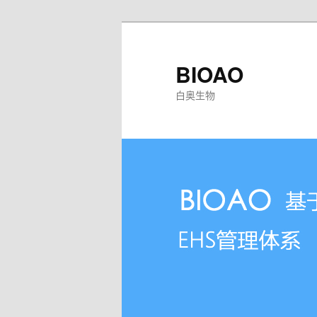
跳
至
主
BIOAO
内
白奥生物
容
区
域