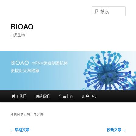
跳
跳
至
至
搜
主
副
索
内
内
BIOAO
容
容
白奥生物
区
区
域
域
主
关于我们
联系我们
产品中心
用户中心
页
分类目录归档：
未分类
文
←
早期文章
较新文章
→
章